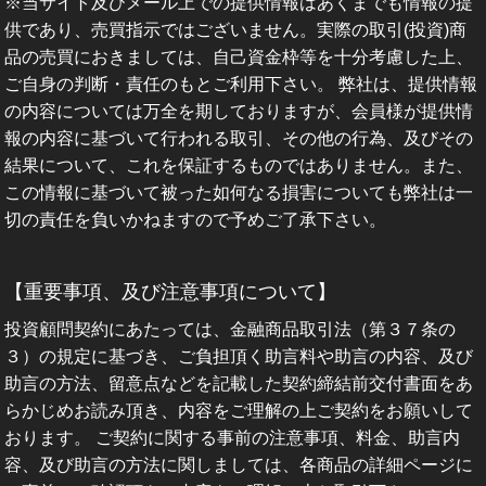
※当サイト及びメール上での提供情報はあくまでも情報の提
供であり、売買指示ではございません。実際の取引(投資)商
品の売買におきましては、自己資金枠等を十分考慮した上、
ご自身の判断・責任のもとご利用下さい。 弊社は、提供情報
の内容については万全を期しておりますが、会員様が提供情
報の内容に基づいて行われる取引、その他の行為、及びその
結果について、これを保証するものではありません。また、
この情報に基づいて被った如何なる損害についても弊社は一
切の責任を負いかねますので予めご了承下さい。
【重要事項、及び注意事項について】
投資顧問契約にあたっては、金融商品取引法（第３７条の
３）の規定に基づき、ご負担頂く助言料や助言の内容、及び
助言の方法、留意点などを記載した契約締結前交付書面をあ
らかじめお読み頂き、内容をご理解の上ご契約をお願いして
おります。 ご契約に関する事前の注意事項、料金、助言内
容、及び助言の方法に関しましては、各商品の詳細ページに