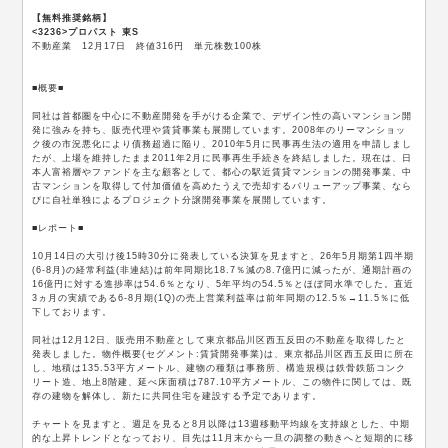
【無料推奨銘柄】
<3236>プロパスト 東S
不動産業 12月17日 終値316円 単元株数100株
■概要■
同社は首都圏を中心に不動産開発を手がける企業で、デザイン性の高いマンション開
発に強みを持ち、販売代理や賃貸事業も展開しています。2008年のリーマンショッ
ク後の市況悪化により債務超過に陥り、2010年5月に民事再生法の適用を申請しまし
たが、上場を維持したまま2011年2月に民事再生手続きを終結しました。現在は、日
本人富裕層やファンドを主な顧客として、都心の駅近賃貸マンションの開発事業、中
古マンションを取得して付加価値を高めたうえで売却するバリューアップ事業、なら
びに自社単独によるプロジェクト分譲開発事業を展開しています。
■レポート■
10月14日の大引け後15時30分に発表している決算を見ますと、26年5月期第1四半期
(6-8月)の経常利益(非連結)は前年同期比18.7％減の8.7億円に減ったが、通期計画の
16億円に対する進捗率は54.6％となり、5年平均の54.5％とほぼ同水準でした。直近
3ヵ月の実績である6-8月期(1Q)の売上営業利益率は前年同期の12.5％→11.5％に低
下しております。
同社は12月12日、販売用不動産として東京都品川区西五反田の不動産を取得したと
発表しました。物件概要(セグメント:賃貸開発事業)は、東京都品川区西五反田に所在
し、地積は135.53平方メートル、建物の種類は事務所、構造規模は鉄骨鉄筋コンク
リート造、地上8階建、延べ床面積は787.10平方メートル、この物件に関しては、既
存の建物を解体し、新たに共同住宅を建設する予定であります。
チャートを見ますと、週足を見ると8月以降は13週移動平均線を支持線とした、中期
的な上昇トレンドとなっており、目先は11月末から一旦の調整の動きへと短期的に移