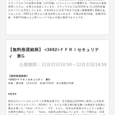
ステップゴルフの全国の店舗（137店舗）にフォトシンスが展開する「Akerun入退室
管理システム」を導入を決定しています。ステップゴルフは2035年までに2000店舗
のオープンを予定しています。今年8月から11月下旬までは長い調整期間と変動があ
りましたが、PBRも2.86となり妥当水準とみられます。今後は目先5日線、短期25日
線、中期75日線とも上昇トレンドであり今後に期待できそうです。
【無料推奨銘柄】 <3692>ＦＦＲＩセキュリテ
ィ 東G
公開期間：12月22日16:59～12月22日16:59
【無料推奨銘柄】
<3692>ＦＦＲＩセキュリティ 東G
情報・通信業 12月22日 終値7260円 単元株数100株
■概要■
同社はサイバーセキュリティの専業企業です。主力製品は2009年に発売した次世代
型アンチウイルスソフト（NGAV）で、ウイルス侵入後の振る舞いを検知する技術に
重点を置いた「Yarai（ヤライ）」です。ただし、近年は外資系セキュリティ企業と
の競争が激化しており、「Yarai」の販売は伸び悩んでいます。そこで同社は、日本