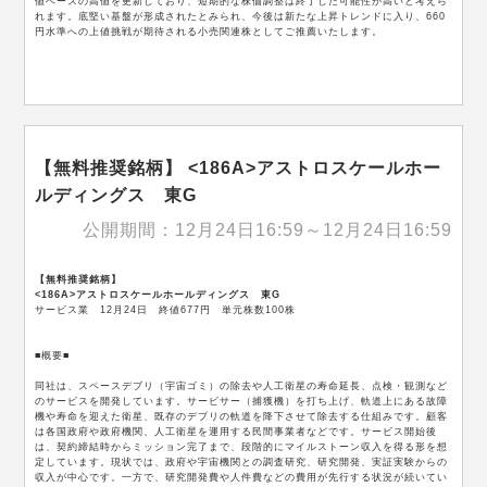
値ベースの高値を更新しており、短期的な株価調整は終了した可能性が高いと考えら
れます。底堅い基盤が形成されたとみられ、今後は新たな上昇トレンドに入り、660
円水準への上値挑戦が期待される小売関連株としてご推薦いたします。
【無料推奨銘柄】 <186A>アストロスケールホー
ルディングス 東G
公開期間：12月24日16:59～12月24日16:59
【無料推奨銘柄】
<186A>アストロスケールホールディングス 東G
サービス業 12月24日 終値677円 単元株数100株
■概要■
同社は、スペースデブリ（宇宙ゴミ）の除去や人工衛星の寿命延長、点検・観測など
のサービスを開発しています。サービサー（捕獲機）を打ち上げ、軌道上にある故障
機や寿命を迎えた衛星、既存のデブリの軌道を降下させて除去する仕組みです。顧客
は各国政府や政府機関、人工衛星を運用する民間事業者などです。サービス開始後
は、契約締結時からミッション完了まで、段階的にマイルストーン収入を得る形を想
定しています。現状では、政府や宇宙機関との調査研究、研究開発、実証実験からの
収入が中心です。一方で、研究開発費や人件費などの費用が先行する状況が続いてい