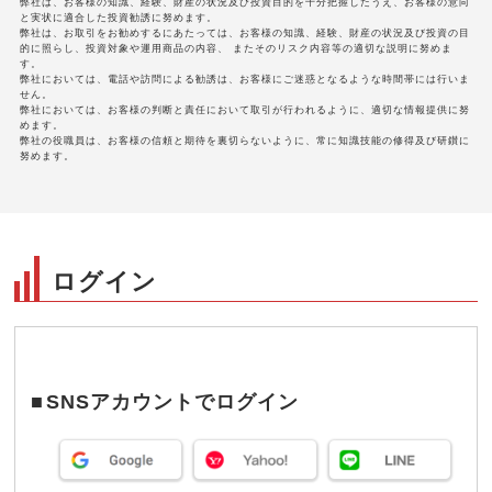
弊社は、お客様の知識、経験、財産の状況及び投資目的を十分把握したうえ、お客様の意向
と実状に適合した投資勧誘に努めます。
弊社は、お取引をお勧めするにあたっては、お客様の知識、経験、財産の状況及び投資の目
的に照らし、投資対象や運用商品の内容、 またそのリスク内容等の適切な説明に努めま
す。
弊社においては、電話や訪問による勧誘は、お客様にご迷惑となるような時間帯には行いま
せん。
弊社においては、お客様の判断と責任において取引が行われるように、適切な情報提供に努
めます。
弊社の役職員は、お客様の信頼と期待を裏切らないように、常に知識技能の修得及び研鑚に
努めます。
ログイン
SNSアカウントでログイン