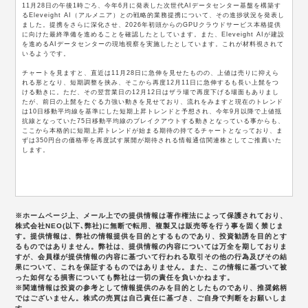
11月28日の午後1時ごろ、今年6月に発表した次世代AIデータセンター基盤を構築す
るEleveight AI（アルメニア）との戦略的業務提携について、その進捗状況を発表し
ました。提携をさらに深化させ、2026年初頭からのGPUクラウドサービス本格提供
に向けた最終準備を進めることを確認したとしています。また、Eleveight AIが建設
を進めるAIデータセンターの現地視察を実施したとしています。これが材料視されて
いるようです。
チャートを見ますと、直近は11月28日に急伸を見せたものの、上値は売りに抑えら
れる形となり、短期調整を挟み、そこから再度12月11日に急伸するも長い上髭をつ
ける動きに。ただ、その翌営業日の12月12日はザラ場で再度下げる場面もありまし
たが、前日の上髭をたぐる力強い動きを見せており、流れをみますと現在のトレンド
は10日移動平均線を基準にした短期上昇トレンドと予想され、今年9月以降で上値抵
抗線となっていた75日移動平均線のブレイクアウトする動きとなっている事からも、
ここから本格的に短期上昇トレンドが始まる期待の持てるチャートとなっており、ま
ずは350円台の価格帯を再度試す展開が期待される情報通信関連株としてご推薦いた
します。
※ホームページ上、メール上での提供情報は著作権法によって保護されており、
株式会社NEO(以下､弊社)に無断で転用、複製又は販売等を行う事を固く禁じま
す。提供情報は、弊社の情報提供を目的とするものであり、投資勧誘を目的とす
るものではありません。弊社は、提供情報の内容については万全を期しておりま
すが、会員様が提供情報の内容に基づいて行われる取引その他の行為及びその結
果について、これを保証するものではありません。また、この情報に基づいて被
った如何なる損害についても弊社は一切の責任を負いかねます。
※関連情報は投資の参考として情報提供のみを目的としたものであり、推奨銘柄
ではございません。株式の売買は自己責任に基づき、ご自身で判断をお願いしま