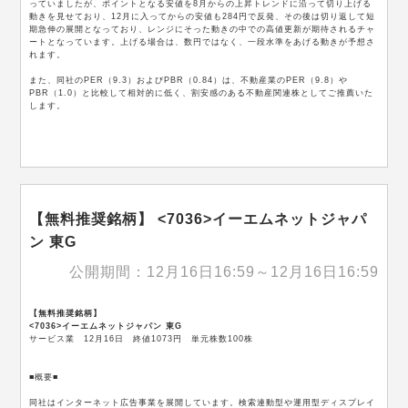
っていましたが、ポイントとなる安値を8月からの上昇トレンドに沿って切り上げる
動きを見せており、12月に入ってからの安値も284円で反発、その後は切り返して短
期急伸の展開となっており、レンジにそった動きの中での高値更新が期待されるチャ
ートとなっています。上げる場合は、数円ではなく、一段水準をあげる動きが予想さ
れます。
また、同社のPER（9.3）およびPBR（0.84）は、不動産業のPER（9.8）や
PBR（1.0）と比較して相対的に低く、割安感のある不動産関連株としてご推薦いた
します。
【無料推奨銘柄】 <7036>イーエムネットジャパ
ン 東G
公開期間：12月16日16:59～12月16日16:59
【無料推奨銘柄】
<7036>イーエムネットジャパン 東G
サービス業 12月16日 終値1073円 単元株数100株
■概要■
同社はインターネット広告事業を展開しています。検索連動型や運用型ディスプレイ