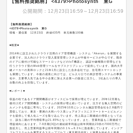
【無料推奨銘柄】 <4379>Photosynth 東G
公開期間：12月23日16:59～12月23日16:59
【無料推奨銘柄】
<4379>Photosynth 東G
情報・通信業 12月23日 終値435円 単元株数100株
■概要■
2014年に設立されたクラウド活用のドア管理機器・システム『Akerun』を展開する
企業です。法人向けクラウド型入退室管理システムが中核サービスが中心です。既存
のドアに後付け可能なスマートロックなどのIoT機器と、認証や鍵権限の管理などを
行うクラウド型のWeb管理ツールをサブスクリプションで提供しています。国内大手
鍵メーカーの美和ロックと21年1月に設立した合弁会社では、住宅用スマートロック
も展開しています。今後の成長に向けては、ビル入り口での来訪管理システムの事業
化や、主要導入先である中小企業に加え大企業への販促に注力し、1社あたりの導入
台数の向上を目指しています。
■レポート■
収益の柱であるドア開閉機器がオフィスビルで採用が増えています。26年12月期も
後付け式ドア開閉機器・システムの採用が増え続いています。注力する無人空間のビ
ルメンテも収益に寄与しています。2025年10月にレンタル施設管理会社を2.8億円で
買収しており、東京・豊洲の大和ハウス系シェアオフィスにスマートキーとビルメン
テを提供して省人化ニーズを取り込んでいます。売上高は二期連続の増収となってお
り、該当二期の平均増収率は21.85%となっています。また、営業利益も二期連続で
増益傾向にあります。7-9月期(3Q)の連結経常利益は前年同期比23倍の7000万円に
急拡大し、売上営業利益率は前年同期の0.1％→8.3％に急改善しています。インドア
ゴルフスクールを運営するステップゴルフ（東京都渋谷区）と協業を始めると発表。