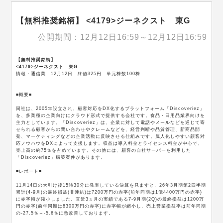
【無料推奨銘柄】 <4179>ジーネクスト 東G
公開期間：12月12日16:59～12月12日16:59
【無料推奨銘柄】
<4179>ジーネクスト 東G
情報・通信業 12月12日 終値325円 単元株数100株
■概要■
同社は、2005年設立され、顧客対応をDX化するプラットフォーム「Discoveriez」
を、多業種の企業向けにクラウド形式で提供する会社です。食品・日用品業界向けを
主力としています。「Discoveriez」は、企業に対して電話やメールなどを通じて寄
せられる顧客からの問い合わせやクレームなどを、経営判断や品質管理、新商品開
発、マーケティングなどの企業活動に反映させる仕組みです。属人化しやすい顧客対
応ノウハウをDXによって支援します。収益は導入料金とライセンス料金が中心で、
売上高の約75％を占めています。その他には、顧客の自社サーバーを利用した
「Discoveriez」構築案件があります。
■レポート■
11月14日の大引け後15時30分に発表している決算を見ますと、26年3月期第2四半期
累計(4-9月)の最終損益(非連結)は7200万円の赤字(前年同期は1億4400万円の赤字)
に赤字幅が縮小しました。直近3ヵ月の実績である7-9月期(2Q)の最終損益は1200万
円の赤字(前年同期は8300万円の赤字)に赤字幅が縮小し、売上営業損益率は前年同期
の-27.5％→-5.6％に急改善しております。