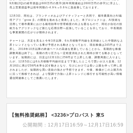
9月期(2Q)の経常損益は600万円の黒字(前年同期連結は2600万円の赤字)に浮上し、
売上営業損益率は前年同期の-4.9％→0.6％に急改善しております。
12月3日、同社は、プランティオおよびアイティフォーと共同で、都市農業向けAI栽
培アプリ「grow β」の開発を進めると発表しました。本プロジェクトは、AI技術を
活用して都市農業における栽培効率や管理精度の向上を図るもので、同社が自社の技
術力をアグリテックなど新たな応用分野へ拡張していることを示しており、中長期的
な事業展開の広がりが期待されます。
チャートは、月足を見ると今年3月以降、6カ月移動平均線を支持線とした中期的な上
昇トレンドとなっている事が予想される動きとなっており、現在株価は245円まで上
昇し、2018年10月以降の終値ベースの高値を更新していることから、長期的な株価
調整局面は終了し、長期の売り圧力も一定程度消化された期待が持てる動きとなって
います。短期的には、日足は12月1日に259円まで上昇した後、調整局面に入りまし
たが、12月5日には6カ月移動平均線付近まで下落したところで買いが入り反発。12
月18日に再び259円水準を試す動きとなり、引けにかけては長い上髭を伴って押し戻
されましたが、短期的な買い意欲の強さが予想できます。今後、株価がこの上髭方向
に沿って推移できれば、より堅調で力強い上昇トレンドに移行する可能性が高い情報
通信関連株としてご推薦いたします。
【無料推奨銘柄】 <3236>プロパスト 東S
公開期間：12月17日16:59～12月17日16:59