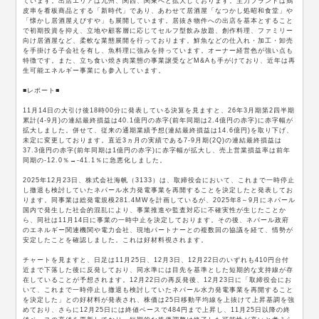
ています。出店エリアは九州、関西、関東へと拡大しております。主力ブランドは鶏
皮串を看板商品とする「新時代」であり、あわせて居酒屋「なつかし処昭和食堂」や
「懐かし居酒屋えびすや」も展開しています。居抜き物件への出店を基本とすること
で初期投資を抑え、立地や顧客層に応じてセルフ型飲み放題、創作料理、ファミリー
向け居酒屋など、柔軟な業態展開を行っております。鮮魚などの仕入れ・加工・卸売
を手掛ける子会社を有し、魚料理に強みを持っています。オーナー経営色が強い点も
特徴です。また、立ち食い焼き肉業態の事業譲受などM&Aも手がけており、近年は再
生可能エネルギー事業にも参入しています。
■レポート■
11月14日の大引け後18時00分に発表している決算を見ますと、26年3月期第2四半期
累計(4-9月)の連結最終損益は40.1億円の赤字(前年同期は2.4億円の赤字)に赤字幅が
拡大しました。併せて、従来の通期業績予想(連結最終損益は14.6億円)を取り下げ、
未定に変更しております。直近3ヵ月の実績である7-9月期(2Q)の連結最終損益は
37.3億円の赤字(前年同期は1億円の赤字)に赤字幅が拡大し、売上営業損益率は前年
同期の-12.0％→-41.1％に急悪化しました。
2025年12月23日、株式会社海帆（3133）は、取締役会において、これまで一時停止
し撤退も検討していたネパール水力発電事業を再開することを決定したと発表してお
ります。同事業は総発電規模281.4MWを計画しているが、2025年8～9月にネパール
国内で発生した社会的混乱により、事業推進や監査対応に不確実性が生じたことか
ら、同社は11月14日に事業の一時中止を決定しております。その後、ネパール政府
のエネルギー関連機関や電力会社、現地パートナーとの複数回の協議を経て、情勢が
安定したことを確認しました。これは好材料視されます。
チャートを見ますと、日足は11月25日、12月3日、12月22日のいずれも410円台付
近まで下落した後に反発しており、同水準には目先を基準とした短期的な支持線が存
在していることが予想されます。12月22日の再反発後、12月23日に「取締役会にお
いて、これまで一時停止し撤退も検討していたネパール水力発電事業を再開すること
を決定した」との好材料が発表され、株価は25日移動平均線を上抜けて上昇基調を強
めており、さらに12月25日には終値ベースで484円まで上昇し、11月25日以降の終