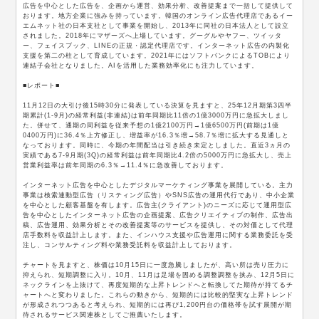
広告を中心とした広告を、企画から運営、効果分析、改善提案まで一括して提供して
おります。地方企業に強みを持っています。韓国のオンライン広告代理店であるイー
エムネット社の日本支社として事業を開始し、2013年に同社の日本法人として設立
されました。2018年にマザーズへ上場しています。グーグルやヤフー、ツイッタ
ー、フェイスブック、LINEの正規・認定代理店です。インターネット広告の内製化
支援を第二の柱として育成しています。2021年にはソフトバンクによるTOBにより
連結子会社となりました。AIを活用した業務効率化にも注力しています。
■レポート■
11月12日の大引け後15時30分に発表している決算を見ますと、25年12月期第3四半
期累計(1-9月)の経常利益(非連結)は前年同期比11倍の1億3000万円に急拡大しまし
た。併せて、通期の同利益を従来予想の1億2100万円→1億6500万円(前期は1億
0400万円)に36.4％上方修正し、増益率が16.3％増→58.7％増に拡大する見通しと
なっております。同時に、今期の年間配当は引き続き未定としました。直近3ヵ月の
実績である7-9月期(3Q)の経常利益は前年同期比4.2倍の5000万円に急拡大し、売上
営業利益率は前年同期の6.3％→11.4％に急改善しております。
インターネット広告を中心としたデジタルマーケティング事業を展開している。主力
事業は検索連動型広告（リスティング広告）やSNS広告の運用代行であり、中小企業
を中心とした顧客基盤を有します。広告主(クライアント)のニーズに応じて運用型広
告を中心としたインターネット広告の企画提案、広告クリエイティブの制作、広告出
稿、広告運用、効果分析とその改善提案等のサービスを提供し、その対価として代理
店手数料を収益計上します。また、インハウス支援や広告運用に関する業務委託を受
注し、コンサルティング料や業務受託料を収益計上しております。
チャートを見ますと、株価は10月15日に一度急騰しましたが、高い所は売り圧力に
抑えられ、短期調整に入り。10月、11月は足場を固める調整調整を挟み、12月5日に
ネックラインを上抜けて、再度短期的な上昇トレンドへと転換してた期待が持てるチ
ャートへと変わりました。これらの動きから、短期的には比較的堅実な上昇トレンド
が形成されつつあると考えられ、短期的には再び1,200円台の価格帯を試す展開が期
待されるサービス関連株としてご推薦いたします。