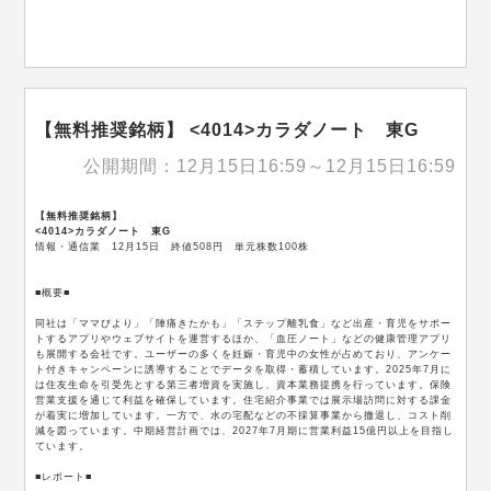
【無料推奨銘柄】 <4014>カラダノート 東G
公開期間：12月15日16:59～12月15日16:59
【無料推奨銘柄】
<4014>カラダノート 東G
情報・通信業 12月15日 終値508円 単元株数100株
■概要■
同社は「ママびより」「陣痛きたかも」「ステップ離乳食」など出産・育児をサポー
トするアプリやウェブサイトを運営するほか、「血圧ノート」などの健康管理アプリ
も展開する会社です。ユーザーの多くを妊娠・育児中の女性が占めており、アンケー
ト付きキャンペーンに誘導することでデータを取得・蓄積しています。2025年7月に
は住友生命を引受先とする第三者増資を実施し、資本業務提携を行っています。保険
営業支援を通じて利益を確保しています。住宅紹介事業では展示場訪問に対する課金
が着実に増加しています。一方で、水の宅配などの不採算事業から撤退し、コスト削
減を図っています。中期経営計画では、2027年7月期に営業利益15億円以上を目指し
ています。
■レポート■