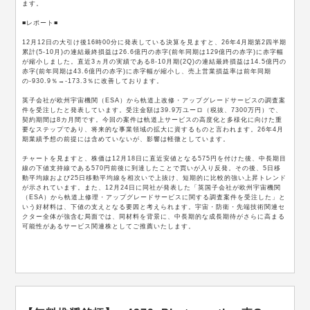
ます。
■レポート■
12月12日の大引け後16時00分に発表している決算を見ますと、26年4月期第2四半期
累計(5-10月)の連結最終損益は26.6億円の赤字(前年同期は129億円の赤字)に赤字幅
が縮小しました。直近3ヵ月の実績である8-10月期(2Q)の連結最終損益は14.5億円の
赤字(前年同期は43.6億円の赤字)に赤字幅が縮小し、売上営業損益率は前年同期
の-930.9％→-173.3％に改善しております。
英子会社が欧州宇宙機関（ESA）から軌道上改修・アップグレードサービスの調査案
件を受注したと発表しています。受注金額は39.9万ユーロ（税抜、7300万円）で、
契約期間は8カ月間です。今回の案件は軌道上サービスの高度化と多様化に向けた重
要なステップであり、将来的な事業領域の拡大に資するものと言われます。26年4月
期業績予想の前提には含めていないが、影響は軽微としています。
チャートを見ますと、株価は12月18日に直近安値となる575円を付けた後、中長期目
線の下値支持線である570円前後に到達したことで買いが入り反発。その後、5日移
動平均線および25日移動平均線を相次いで上抜け、短期的に比較的強い上昇トレンド
が示されています。また、12月24日に同社が発表した「英国子会社が欧州宇宙機関
（ESA）から軌道上修理・アップグレードサービスに関する調査案件を受注した」と
いう好材料は、下値の支えとなる要因と考えられます。宇宙・防衛・先端技術関連セ
クター全体が強含む局面では、同材料を背景に、中長期的な成長期待がさらに高まる
可能性があるサービス関連株としてご推薦いたします。