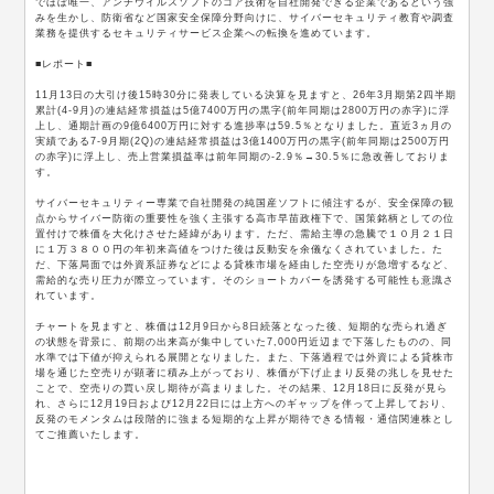
でほぼ唯一、アンチウイルスソフトのコア技術を自社開発できる企業であるという強
みを生かし、防衛省など国家安全保障分野向けに、サイバーセキュリティ教育や調査
業務を提供するセキュリティサービス企業への転換を進めています。
■レポート■
11月13日の大引け後15時30分に発表している決算を見ますと、26年3月期第2四半期
累計(4-9月)の連結経常損益は5億7400万円の黒字(前年同期は2800万円の赤字)に浮
上し、通期計画の9億6400万円に対する進捗率は59.5％となりました。直近3ヵ月の
実績である7-9月期(2Q)の連結経常損益は3億1400万円の黒字(前年同期は2500万円
の赤字)に浮上し、売上営業損益率は前年同期の-2.9％→30.5％に急改善しておりま
す。
サイバーセキュリティー専業で自社開発の純国産ソフトに傾注するが、安全保障の観
点からサイバー防衛の重要性を強く主張する高市早苗政権下で、国策銘柄としての位
置付けで株価を大化けさせた経緯があります。ただ、需給主導の急騰で１０月２１日
に１万３８００円の年初来高値をつけた後は反動安を余儀なくされていました。た
だ、下落局面では外資系証券などによる貸株市場を経由した空売りが急増するなど、
需給的な売り圧力が際立っています。そのショートカバーを誘発する可能性も意識さ
れています。
チャートを見ますと、株価は12月9日から8日続落となった後、短期的な売られ過ぎ
の状態を背景に、前期の出来高が集中していた7,000円近辺まで下落したものの、同
水準では下値が抑えられる展開となりました。また、下落過程では外資による貸株市
場を通じた空売りが顕著に積み上がっており、株価が下げ止まり反発の兆しを見せた
ことで、空売りの買い戻し期待が高まりました。その結果、12月18日に反発が見ら
れ、さらに12月19日および12月22日には上方へのギャップを伴って上昇しており、
反発のモメンタムは段階的に強まる短期的な上昇が期待できる情報・通信関連株とし
てご推薦いたします。