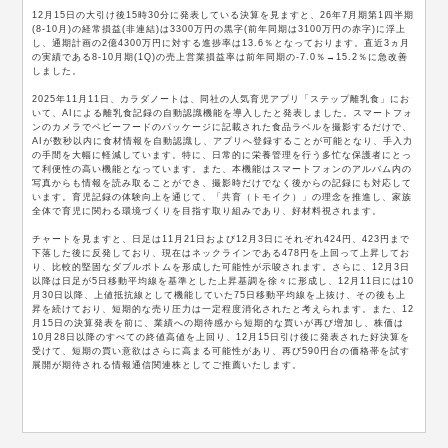
12月15日の大引け後15時30分に発表している決算を見ますと、26年7月期第1四半期
(8-10月)の経常損益(非連結)は3300万円の黒字(前年同期は3100万円の赤字)に浮上
し、通期計画の2億4300万円に対する進捗率は13.6％となっております。直近3ヵ月
の実績である8-10月期(1Q)の売上営業損益率は前年同期の-7.0％→15.2％に急改善
しました。
2025年11月11日、カラダノートは、同社の人気育児アプリ「ステップ離乳食」にお
いて、AIによる離乳食記録の自動認識機能を導入したと発表しました。スマートフォ
ンのカメラでベビーフードのパッケージに記載された食品ラベルを撮影するだけで、
AIが数秒以内に食材情報を自動認識し、アプリへ登録することが可能となり、手入力
の手間を大幅に軽減しています。特に、日常的に栄養管理を行う多忙な保護者にとっ
て利便性の高い機能となっています。また、本機能はスマートフォンのアルバム内の
写真からも情報を読み取ることができ、撮影時だけでなく後からの記録にも対応して
います。育児記録の体験向上を通じて、「共育（トモイク）」の理念を推進し、家族
全体で育児に関わる環境づくりを目指す取り組みであり、好材料視されます。
チャートを見ますと、日足は11月21日および12月3日にそれぞれ424円、423円まで
下落した後に反発しており、現在はネックラインである478円を上回って上昇してお
り、比較的堅固なダブルボトムを形成した可能性が示唆されます。さらに、12月3日
以降は日足が5日移動平均線を基準とした上昇基調を徐々に形成し、12月11日には10
月30日以降、上値抵抗線として機能していた75日移動平均線を上抜け、その後も上
昇を続けており、短期的な売り圧力は一定程度消化されたと考えられます。また、12
月15日の決算発表を前に、業績への期待感から短期的な買いが再び増加し、株価は
10月28日以降のすべての終値高値を上回り、12月15日引け後に発表された好決算を
受けて、短期の買い意欲はさらに高まる可能性があり、再び590円台の価格帯を試す
展開が期待される情報通信関連株としてご推薦いたします。