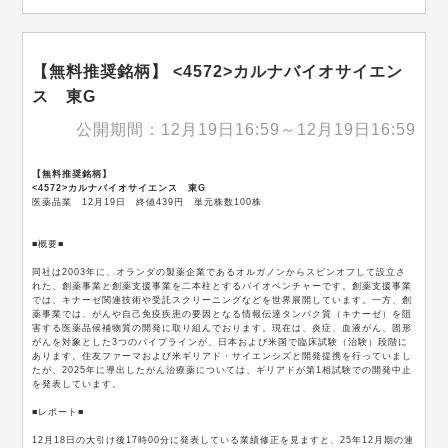
【無料推奨銘柄】 <4572>カルナバイオサイエン
ス 東G
公開期間：12月19日16:59～12月19日16:59
【無料推奨銘柄】
<4572>カルナバイオサイエンス 東G
医薬品業 12月19日 終値439円 単元株数100株
■概要■
同社は2003年に、オランダの製薬企業であるオルガノンからスピンオフして設立さ
れた、創薬事業と創薬支援事業を二本柱とするバイオベンチャーです。創薬支援事業
では、キナーゼ関連技術や受託スクリーニングなどを世界展開しています。一方、創
薬事業では、がんや自己免疫疾患の要因となる情報伝達タンパク質（キナーゼ）を阻
害する医薬品候補物質の開発に取り組んでおります。現在は、炎症、血液がん、固形
がんを対象とした3つのパイプラインが、日本および米国で臨床試験（治験）段階に
あります。住友ファーマおよび米ギリアド・サイエンシズと開発提携を行っていまし
たが、2025年に導出したがん治療薬については、ギリアドが第1相試験での開発中止
を発表しています。
■レポート■
12月18日の大引け後17時00分に発表している業績修正を見ますと、25年12月期の連