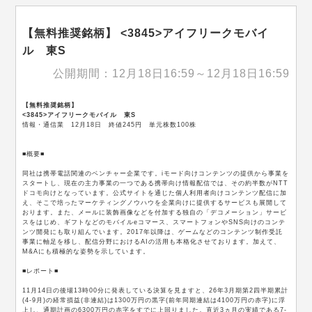
【無料推奨銘柄】 <3845>アイフリークモバイ
ル 東S
公開期間：12月18日16:59～12月18日16:59
【無料推奨銘柄】
<3845>アイフリークモバイル 東S
情報・通信業 12月18日 終値245円 単元株数100株
■概要■
同社は携帯電話関連のベンチャー企業です。iモード向けコンテンツの提供から事業を
スタートし、現在の主力事業の一つである携帯向け情報配信では、その約半数がNTT
ドコモ向けとなっています。公式サイトを通じた個人利用者向けコンテンツ配信に加
え、そこで培ったマーケティングノウハウを企業向けに提供するサービスも展開して
おります。また、メールに装飾画像などを付加する独自の「デコメーション」サービ
スをはじめ、ギフトなどのモバイルeコマース、スマートフォンやSNS向けのコンテ
ンツ開発にも取り組んでいます。2017年以降は、ゲームなどのコンテンツ制作受託
事業に軸足を移し、配信分野におけるAIの活用も本格化させております。加えて、
M&Aにも積極的な姿勢を示しています。
■レポート■
11月14日の後場13時00分に発表している決算を見ますと、26年3月期第2四半期累計
(4-9月)の経常損益(非連結)は1300万円の黒字(前年同期連結は4100万円の赤字)に浮
上し、通期計画の6300万円の赤字をすでに上回りました。直近3ヵ月の実績である7-