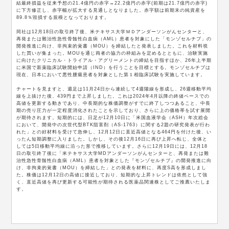
結最終損益を従来予想の21.4億円の赤字→22.2億円の赤字(前期は21.7億円の赤字)
に下方修正し、赤字幅が拡大する見通しとなりました。赤字額は前期末の純資産を
89.8％毀損する規模となっております。
同社は12月18日の取引終了後、米テキサス大学ＭＤアンダーソンがんセンターと、
再発または難治性急性骨髄性白血病（AML）患者を対象にした「モンゾセルチブ」の
開発推進に向け、非拘束的覚書（MOU）を締結したと発表しました。これを材料視
した買いが集まった。MOUを通じ両者の協力の枠組みを定めるとともに、治験実施
に向けたクリニカル・トライアル・アグリーメントの締結を目指すほか、26年上半期
に米国で新薬臨床試験開始申請（IND）を行うことを目標とする。モンゾセルチブは
現在、日本において悪性腫瘍患者を対象とした第１相臨床試験を実施しています。
チャートを見ますと、週足は11月24日から連続して4週陽線を形成し、26週移動平均
線を上抜けた後、439円まで上昇しました。これは2024年4月以降の終値ベースでの
高値を更新する動きであり、中長期的な株価調整がすでに終了しつつあること、中長
期の売り圧力が一定程度消化されたことを示しており、さらに上の価格帯を試す展開
が期待されます。短期的には、日足が12月10日に「米国血液学会（ASH）年次総会
において、開発中の次世代型BTK阻害剤（AS-1763）に関する2題の研究発表が行わ
れた」との好材料を受けて急伸し、12月12日に直近高値となる464円を付けた後、い
ったん短期調整に入りました。しかし、その後12月16日に再び上昇へ転じ、全体と
しては5日移動平均線に沿った形で推移しています。さらに12月19日には、12月18
日の取引終了後に「米テキサス大学MDアンダーソンがんセンターと、再発または難
治性急性骨髄性白血病（AML）患者を対象とした『モンゾセルチブ』の開発推進に向
け、非拘束的覚書（MOU）を締結した」との発表を材料に、再度S高を形成しまし
た。株価は12月12日の高値に接近しており、短期的な上昇トレンドは依然として強
く、直近高値を再び更新する可能性が期待される医薬品関連株としてご推薦いたしま
す。