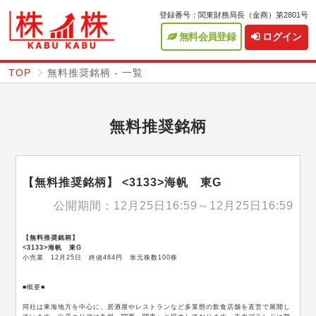
登録番号：関東財務局長（金商）第2801号
無料会員登録
TOP
無料推奨銘柄 - 一覧
無料推奨銘柄
【無料推奨銘柄】 <3133>海帆 東G
公開期間：12月25日16:59～12月25日16:59
【無料推奨銘柄】
<3133>海帆 東G
小売業 12月25日 終値484円 単元株数100株
■概要■
同社は東海地方を中心に、居酒屋やレストランなど多業態の飲食店舗を直営で展開し